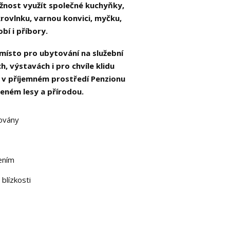
žnost využít společné kuchyňky,
ikrovlnku, varnou konvici, myčku,
bí i příbory.
í místo pro ubytování na služební
h, výstavách i pro chvíle klidu
i v příjemném prostředí Penzionu
eném lesy a přírodou.
zovány
ením
 blízkosti