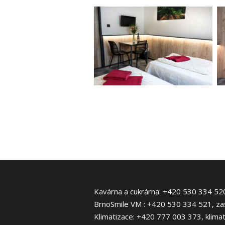
Kavárna a cukrárna: +420 530 334 52
BrnoSmile VM : +420 530 334 521, za
Klimatizace: +420 777 003 373, klima