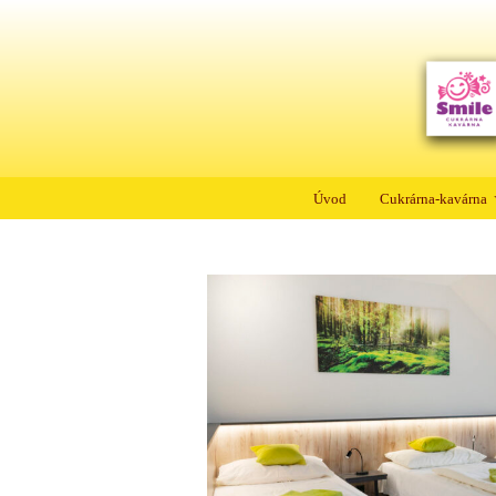
Úvod
Cukrárna-kavárna