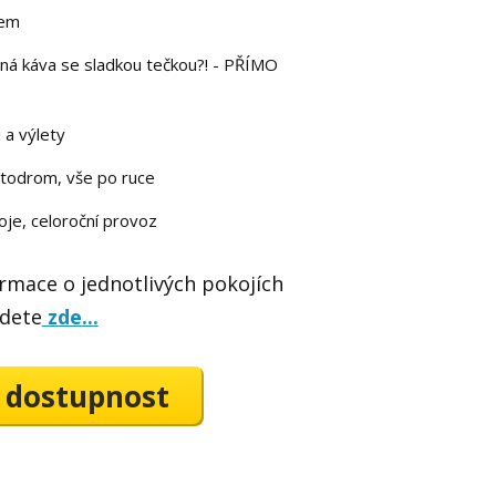
nem
rná káva se sladkou tečkou?! - PŘÍMO
 a výlety
todrom, vše po ruce
oje, celoroční provoz
rmace o jednotlivých pokojích
jdete
zde...
 dostupnost