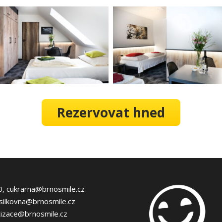
Rezervovat hned
0, cukrarna@brnosmile.cz
silkovna@brnosmile.cz
tizace@brnosmile.cz