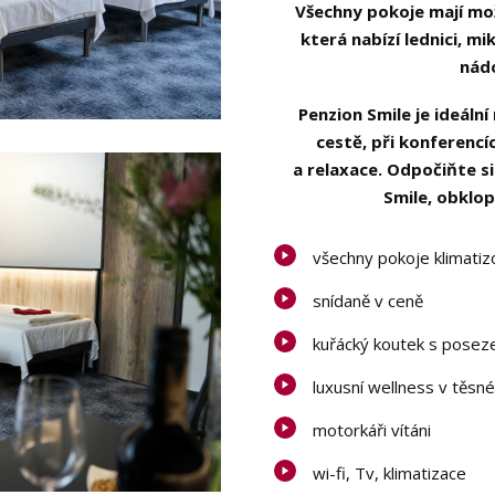
Všechny pokoje mají mo
která nabízí lednici, m
nádo
Penzion Smile je ideáln
cestě, při konferencíc
a relaxace. Odpočiňte s
Smile, obklop
všechny pokoje klimati
snídaně v ceně
kuřácký koutek s posez
luxusní wellness v těsné
motorkáři vítáni
wi-fi, Tv, klimatizace