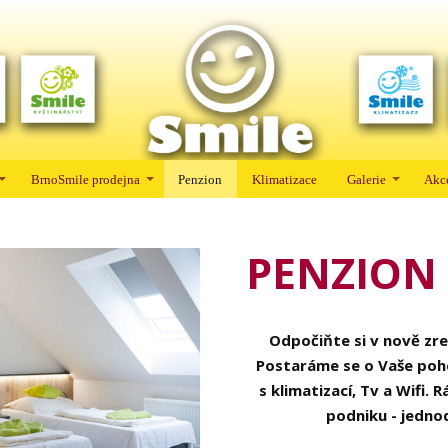
BrnoSmile prodejna
Penzion
Klimatizace
Galerie
Akc
PENZION 
Odpočiňte si v nově zr
Postaráme se o Vaše pohod
s klimatizací, Tv a Wifi.
podniku - jedno