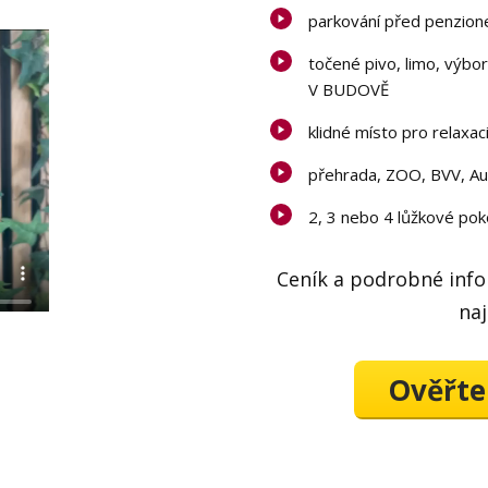
parkování před penzio
točené pivo, limo, výbo
V BUDOVĚ
klidné místo pro relaxaci
přehrada, ZOO, BVV, Au
2, 3 nebo 4 lůžkové pok
Ceník a podrobné info
na
Ověřte